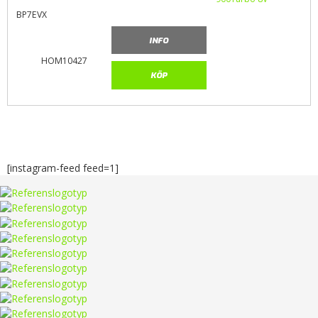
BP7EVX
INFO
HOM10427
KÖP
[instagram-feed feed=1]