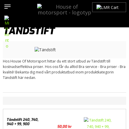
Hem
>
Produkter
>
Bilmärken
>
Saab
>
900
>
900 OG (1979-1993)
>
Tändsystem
> Tändstift
TÄNDSTIFT
Hos House Of Motorsport hittar du ett stort utbud av Tändstift till
kostnadseffektiva priser. Hos oss får du alltid Bra service - Bra priser - Bra
kvalité! Bekanta dig med vårt produktutbud inom produktkategorin
Tändstift här nedan.
Tändstift 240, 740,
940 + 99, 900
50,00
kr