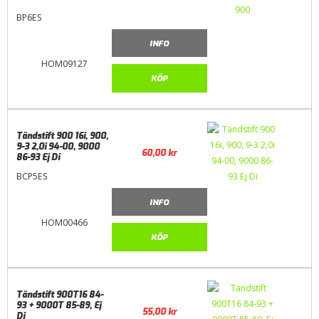
BP6ES
INFO
HOM09127
KÖP
Tändstift 900 16i, 900,
9-3 2,0i 94-00, 9000
60,00
kr
86-93 Ej Di
BCP5ES
INFO
HOM00466
KÖP
Tändstift 900T16 84-
93 + 9000T 85-89, Ej
55,00
kr
Di