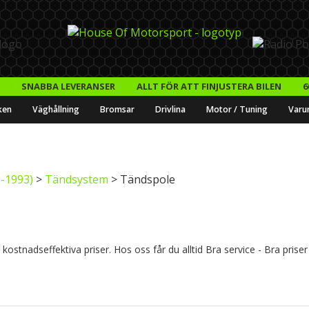
SNABBA LEVERANSER
ALLT FÖR ATT FINJUSTERA BILEN
6
ken
Väghållning
Bromsar
Drivlina
Motor / Tuning
Varu
-1993)
>
Tändsystem
> Tändspole
ostnadseffektiva priser. Hos oss får du alltid Bra service - Bra priser