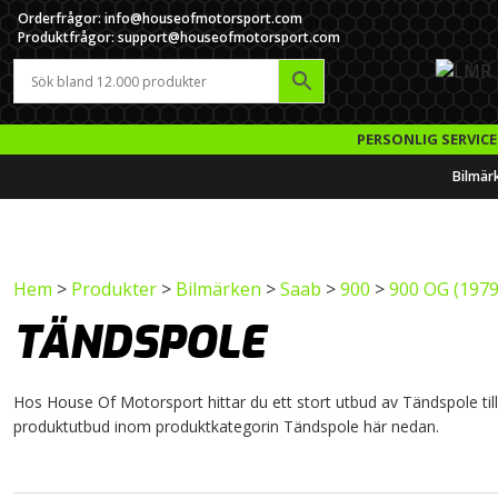
Orderfrågor: info@houseofmotorsport.com
Produktfrågor: support@houseofmotorsport.com
PERSONLIG SERVICE
Bilmär
Hem
>
Produkter
>
Bilmärken
>
Saab
>
900
>
900 OG (1979
TÄNDSPOLE
Hos House Of Motorsport hittar du ett stort utbud av Tändspole till k
produktutbud inom produktkategorin Tändspole här nedan.