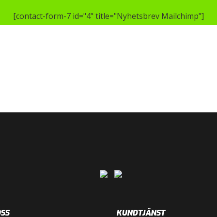
[contact-form-7 id="4" title="Nyhetsbrev Mailchimp"]
SS
KUNDTJÄNST