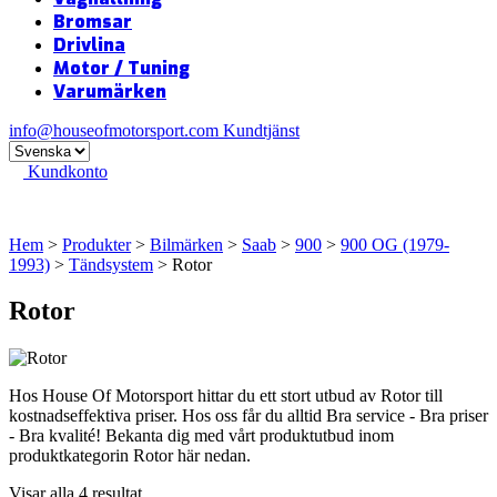
Bromsar
Drivlina
Motor / Tuning
Varumärken
info@houseofmotorsport.com
Kundtjänst
Kundkonto
Hem
>
Produkter
>
Bilmärken
>
Saab
>
900
>
900 OG (1979-
1993)
>
Tändsystem
> Rotor
Rotor
Hos House Of Motorsport hittar du ett stort utbud av Rotor till
kostnadseffektiva priser. Hos oss får du alltid Bra service - Bra priser
- Bra kvalité! Bekanta dig med vårt produktutbud inom
produktkategorin Rotor här nedan.
Visar alla 4 resultat