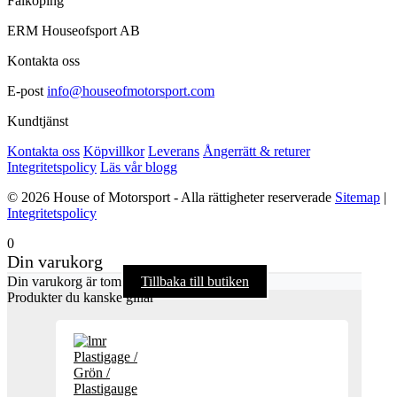
Falköping
ERM Houseofsport AB
Kontakta oss
E-post
info@houseofmotorsport.com
Kundtjänst
Kontakta oss
Köpvillkor
Leverans
Ångerrätt & returer
Integritetspolicy
Läs vår blogg
© 2026 House of Motorsport - Alla rättigheter reserverade
Sitemap
|
Integritetspolicy
0
Din varukorg
Din varukorg är tom
Tillbaka till butiken
Produkter du kanske gillar