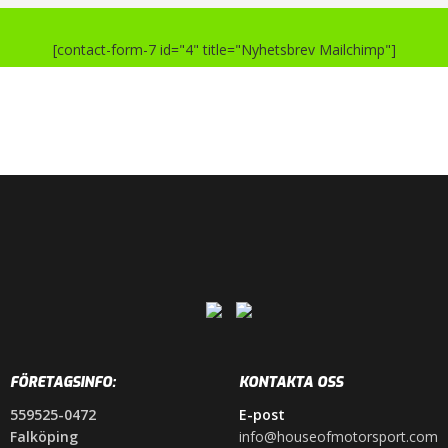
[contact-form-7 id="4" title="Nyhetsbrev Mailchimp"]
FÖRETAGSINFO:
KONTAKTA OSS
559525-0472
E-post
Falköping
info@houseofmotorsport.com