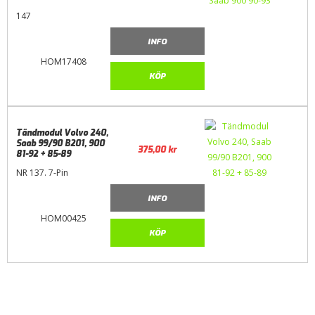
147
INFO
HOM17408
KÖP
Tändmodul Volvo 240,
Saab 99/90 B201, 900
375,00
kr
81-92 + 85-89
NR 137. 7-Pin
INFO
HOM00425
KÖP