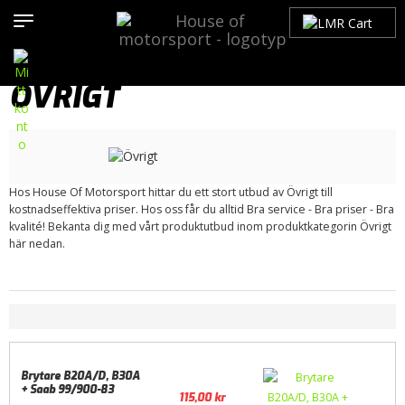
Hem
>
Produkter
>
Bilmärken
>
Saab
>
900
>
900 OG (1979-1993)
>
Tändsystem
> Övrigt
ÖVRIGT
Hos House Of Motorsport hittar du ett stort utbud av Övrigt till
kostnadseffektiva priser. Hos oss får du alltid Bra service - Bra priser - Bra
kvalité! Bekanta dig med vårt produktutbud inom produktkategorin Övrigt
här nedan.
Brytare B20A/D, B30A
+ Saab 99/900-83
115,00
kr