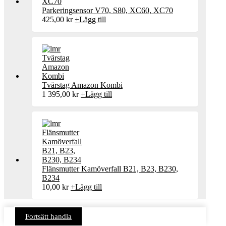
Parkeringsensor V70, S80, XC60, XC70
425,00
kr
+
Lägg till
Tvärstag Amazon Kombi
1 395,00
kr
+
Lägg till
Flänsmutter Kamöverfall B21, B23, B230,
B234
10,00
kr
+
Lägg till
Fortsätt handla