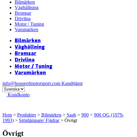
Bilmärken
Väghållning
Bromsar
Drivlina
Motor / Tuning
Varumärken
Bilmärken
Väghållning
Bromsar
Drivlina
Motor / Tuning
Varumärken
info@houseofmotorsport.com
Kundtjänst
Kundkonto
Hem
>
Produkter
>
Bilmärken
>
Saab
>
900
>
900 OG (1979-
1993)
>
Stötdämpare/ Fjädrar
> Övrigt
Övrigt