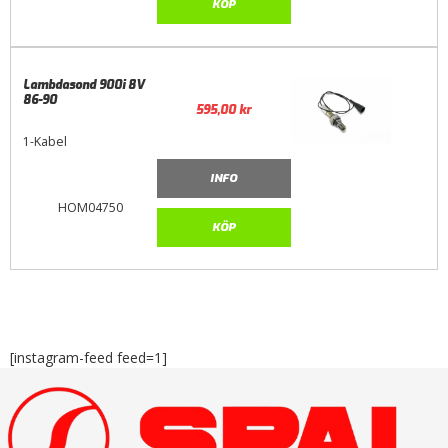
KÖP
Lambdasond 900i 8V
86-90
595,00
kr
1-Kabel
INFO
HOM04750
KÖP
[instagram-feed feed=1]