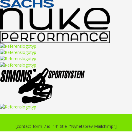
[contact-form-7 id="4" title="Nyhetsbrev Mailchimp"]