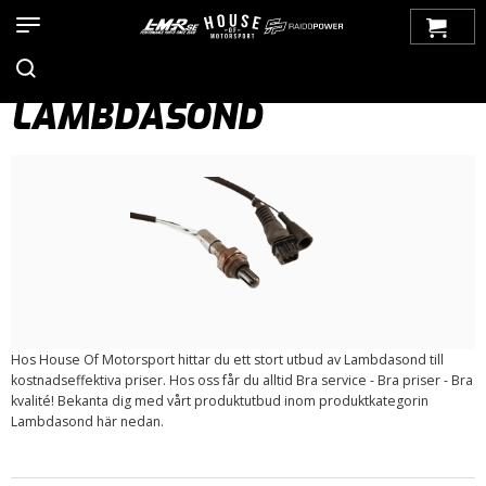
Hem
>
Produkter
>
Bilmärken
>
Saab
>
900
>
900 OG (1979-1993)
>
Motorstyrning
> Lambdasond
LAMBDASOND
Hos House Of Motorsport hittar du ett stort utbud av Lambdasond till
kostnadseffektiva priser. Hos oss får du alltid Bra service - Bra priser - Bra
kvalité! Bekanta dig med vårt produktutbud inom produktkategorin
Lambdasond här nedan.