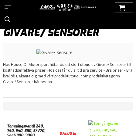
Hem
>
Produkter
>
Bilmärken
>
Saab
>
900
>
900 OG (1979-1993)
>
Motorstyrning
> Givare/ Sensorer
GIVARE/ SENSORER
Hos House Of Motorsport hittar du ett stort utbud av Givare/ Sensorer till
kostnadseffektiva priser. Hos oss får du alltid Bra service - Bra priser - Bra
kvalité! Bekanta dig med vårt produktutbud inom produktkategorin
Givare/ Sensorer här nedan.
Tomgångsventil 240,
740, 940, 850, S/V70,
875,00
kr
Saab 900, 9000