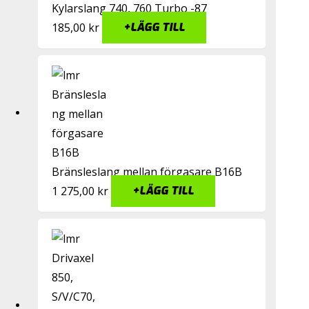
Kylarslang 740, 760 Turbo -87
185,00
kr
+
LÄGG TILL
Bränsleslang mellan förgasare B16B
1 275,00
kr
+
LÄGG TILL