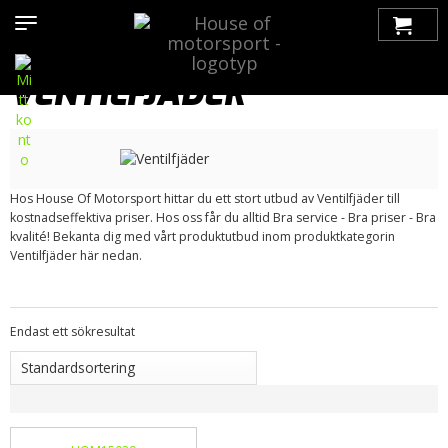
Hem
>
Produkter
>
Bilmärken
>
Saab
>
900
>
900 OG (1979-1993)
>
Motor / Tillbehör
>
Topplock / Tillbehör
> Ventilfjäder
VENTILFJÄDER
Hos House Of Motorsport hittar du ett stort utbud av Ventilfjäder till
kostnadseffektiva priser. Hos oss får du alltid Bra service - Bra priser - Bra
kvalité! Bekanta dig med vårt produktutbud inom produktkategorin
Ventilfjäder här nedan.
Endast ett sökresultat