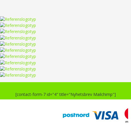
[contact-form-7 id="4" title="Nyhetsbrev Mailchimp"]