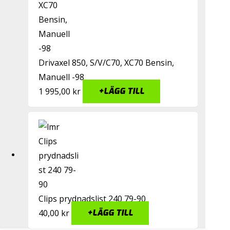
Drivaxel 850, S/V/C70, XC70 Bensin,
Manuell -98
1 995,00
kr
+
LÄGG TILL
Clips prydnadslist 240 79-90
40,00
kr
+
LÄGG TILL