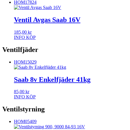
HOM17824
Ventil Avgas Saab 16V
185,00
kr
INFO
KÖP
Ventilfjäder
HOM15029
Saab 8v Enkelfjäder 41kg
85,00
kr
INFO
KÖP
Ventilstyrning
HOM05409