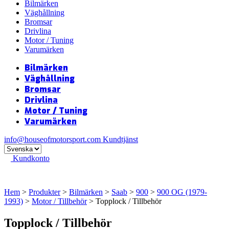
Bilmärken
Väghållning
Bromsar
Drivlina
Motor / Tuning
Varumärken
Bilmärken
Väghållning
Bromsar
Drivlina
Motor / Tuning
Varumärken
info@houseofmotorsport.com
Kundtjänst
Kundkonto
Hem
>
Produkter
>
Bilmärken
>
Saab
>
900
>
900 OG (1979-
1993)
>
Motor / Tillbehör
> Topplock / Tillbehör
Topplock / Tillbehör