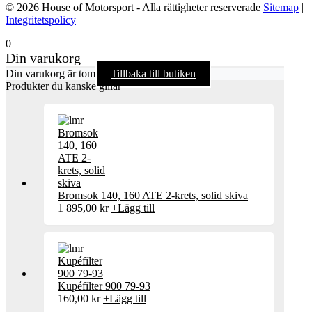
© 2026 House of Motorsport - Alla rättigheter reserverade
Sitemap
|
Integritetspolicy
0
Din varukorg
Din varukorg är tom
Tillbaka till butiken
Produkter du kanske gillar
Bromsok 140, 160 ATE 2-krets, solid skiva
1 895,00
kr
+
Lägg till
Kupéfilter 900 79-93
160,00
kr
+
Lägg till