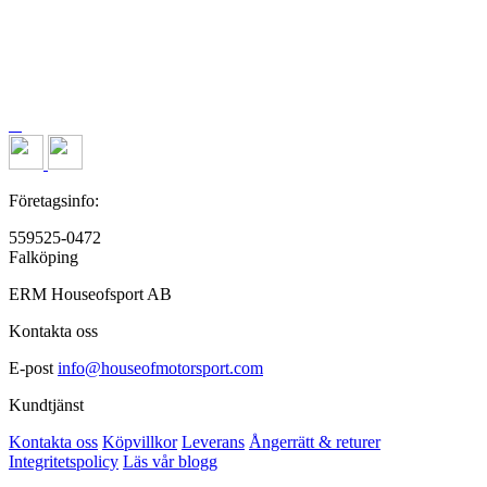
Företagsinfo:
559525-0472
Falköping
ERM Houseofsport AB
Kontakta oss
E-post
info@houseofmotorsport.com
Kundtjänst
Kontakta oss
Köpvillkor
Leverans
Ångerrätt & returer
Integritetspolicy
Läs vår blogg