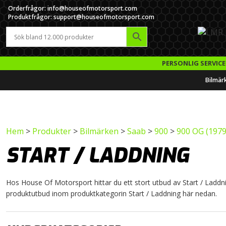
Orderfrågor: info@houseofmotorsport.com
Produktfrågor: support@houseofmotorsport.com
PERSONLIG SERVICE
Bilmär
Hem
>
Produkter
>
Bilmärken
>
Saab
>
900
>
900 OG (1979
START / LADDNING
Hos House Of Motorsport hittar du ett stort utbud av Start / Laddning
produktutbud inom produktkategorin Start / Laddning här nedan.