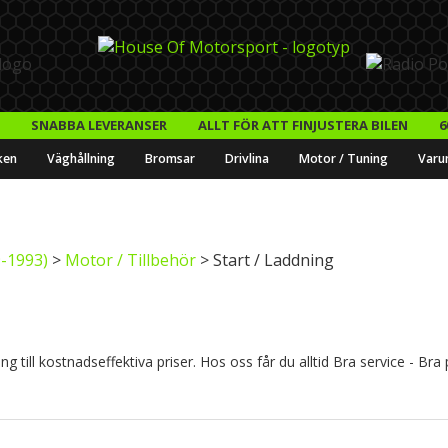
SNABBA LEVERANSER
ALLT FÖR ATT FINJUSTERA BILEN
6
ken
Väghållning
Bromsar
Drivlina
Motor / Tuning
Varu
-1993)
>
Motor / Tillbehör
> Start / Laddning
 till kostnadseffektiva priser. Hos oss får du alltid Bra service - Bra 