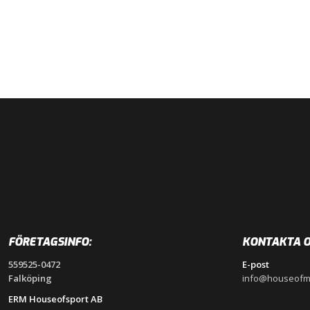
FÖRETAGSINFO:
KONTAKTA O
559525-0472
E-post
Falköping
info@houseofm
ERM Houseofsport AB