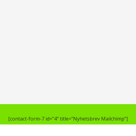
[contact-form-7 id="4" title="Nyhetsbrev Mailchimp"]