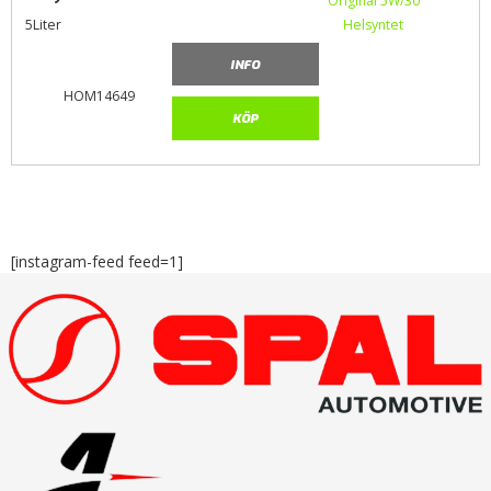
5Liter
INFO
HOM14649
KÖP
[instagram-feed feed=1]