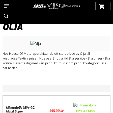
Hem
>
Produkter
>
Bilmärken
>
Saab
>
900
>
900 OG (1979-1993)
>
Motor / Tillbehör
>
Smörjsystem
> Olja
OLJA
Hos House Of Motorsport hittar du ett stort utbud av Olja till
kostnadseffektiva priser. Hos oss får du alltid Bra service - Bra priser - Bra
kvalité! Bekanta dig med vårt produktutbud inom produktkategorin Olja
här nedan.
Mineralolja 15W-40,
395,00
kr
Mobil Super