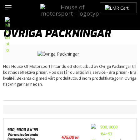
Hem
>
Produkter
>
Bilmärken
>
Saab
>
900
>
900 OG (1979-1993)
>
Motor / Tillbehör
>
Packningar
> Övriga Packningar
ÖVRIGA PACKNINGAR
Hos House Of Motorsport hittar du ett stort utbud av Övriga Packningar till
kostnadseffektiva priser. Hos oss får du alltid Bra service - Bra priser - Bra
kvalité! Bekanta dig med vårt produktutbud inom produktkategorin Övriga
Packningar här nedan.
900, 9000 84~93
Värmeisolerande
475,00
kr
Insugspackning