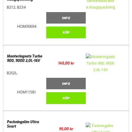
B212, B234
INFO
HOM00694
KÖP
Monteringsats Turbo
900, 9000 2,0L-16V
145,00
kr
B202L
INFO
HOM11581
KÖP
Packningslim Ultra
Svart
95,00
kr