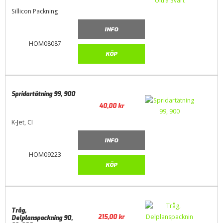
Sillicon Packning
INFO
HOM08087
KÖP
Spridartätning 99, 900
40,00
kr
K-Jet, CI
INFO
HOM09223
KÖP
Tråg,
215,00
kr
Delplanspackning 90,