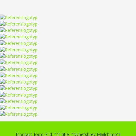
[contact-form-7 id="4" title="Nyhetsbrev Mailchimp"]