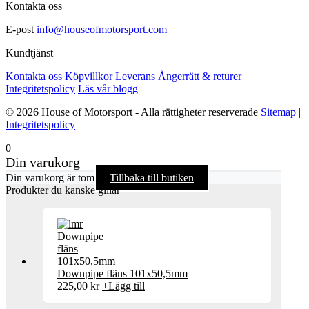
Kontakta oss
E-post
info@houseofmotorsport.com
Kundtjänst
Kontakta oss
Köpvillkor
Leverans
Ångerrätt & returer
Integritetspolicy
Läs vår blogg
© 2026 House of Motorsport - Alla rättigheter reserverade
Sitemap
|
Integritetspolicy
0
Din varukorg
Din varukorg är tom
Tillbaka till butiken
Produkter du kanske gillar
Downpipe fläns 101x50,5mm
225,00
kr
+
Lägg till