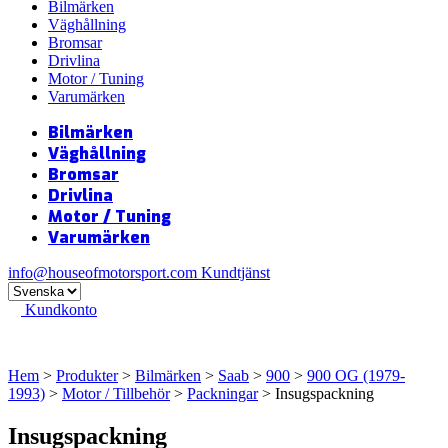
Bilmärken
Väghållning
Bromsar
Drivlina
Motor / Tuning
Varumärken
Bilmärken
Väghållning
Bromsar
Drivlina
Motor / Tuning
Varumärken
info@houseofmotorsport.com
Kundtjänst
Kundkonto
Hem
>
Produkter
>
Bilmärken
>
Saab
>
900
>
900 OG (1979-
1993)
>
Motor / Tillbehör
>
Packningar
> Insugspackning
Insugspackning