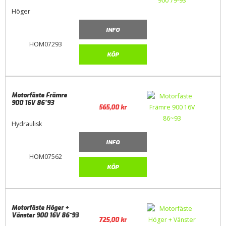
Höger
INFO
HOM07293
KÖP
Motorfäste Främre
900 16V 86~93
565,00
kr
Hydraulisk
INFO
HOM07562
KÖP
Motorfäste Höger +
Vänster 900 16V 86~93
725,00
kr