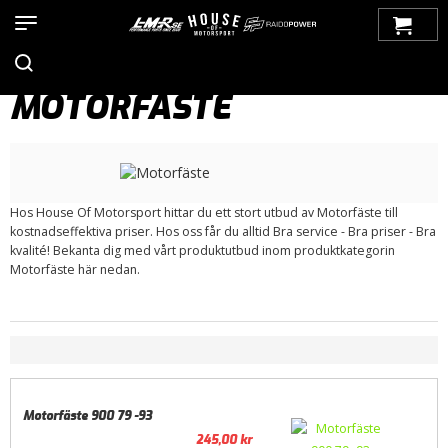
Hem
>
Produkter
>
Bilmärken
>
Saab
>
900
>
900 OG (1979-1993)
>
Motor / Tillbehör
> Motorfäste
MOTORFÄSTE
Hos House Of Motorsport hittar du ett stort utbud av Motorfäste till
kostnadseffektiva priser. Hos oss får du alltid Bra service - Bra priser - Bra
kvalité! Bekanta dig med vårt produktutbud inom produktkategorin
Motorfäste här nedan.
Motorfäste 900 79 -93
245,00
kr