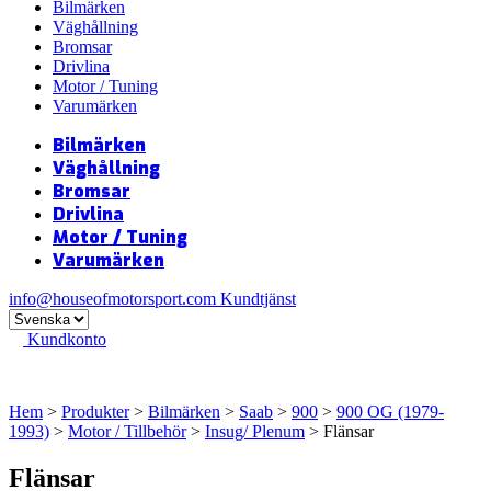
Bilmärken
Väghållning
Bromsar
Drivlina
Motor / Tuning
Varumärken
Bilmärken
Väghållning
Bromsar
Drivlina
Motor / Tuning
Varumärken
info@houseofmotorsport.com
Kundtjänst
Kundkonto
Hem
>
Produkter
>
Bilmärken
>
Saab
>
900
>
900 OG (1979-
1993)
>
Motor / Tillbehör
>
Insug/ Plenum
> Flänsar
Flänsar