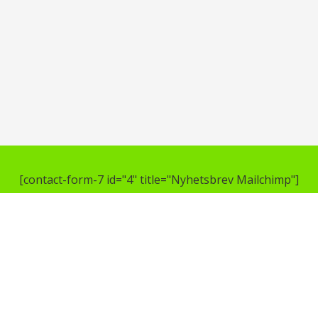
[contact-form-7 id="4" title="Nyhetsbrev Mailchimp"]