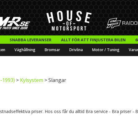
SNABBA LEVERANSER
ALLT FÖR ATT FINJUSTERA BILEN
6
ken
Väghållning
Bromsar
Drivlina
Motor / Tuning
Varu
-1993)
>
Kylsystem
> Slangar
tnadseffektiva priser. Hos oss får du alltid Bra service - Bra priser - 