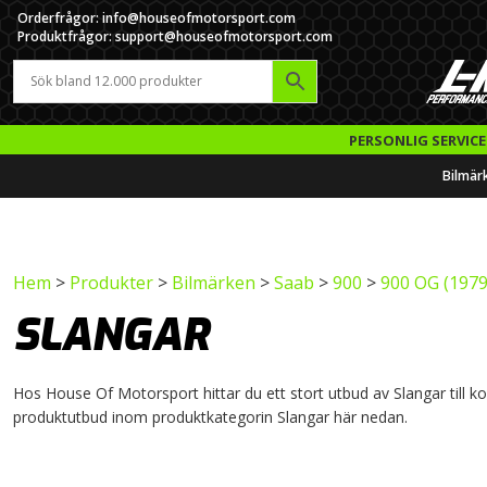
Orderfrågor: info@houseofmotorsport.com
Produktfrågor: support@houseofmotorsport.com
PERSONLIG SERVICE
Bilmär
Hem
>
Produkter
>
Bilmärken
>
Saab
>
900
>
900 OG (1979
SLANGAR
Hos House Of Motorsport hittar du ett stort utbud av Slangar till kos
produktutbud inom produktkategorin Slangar här nedan.