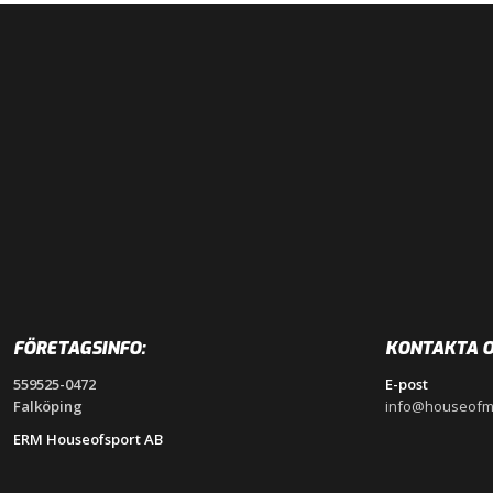
FÖRETAGSINFO:
KONTAKTA O
559525-0472
E-post
Falköping
info@houseofm
ERM Houseofsport AB