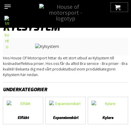
Hem
>
Produkter
>
Bilmärken
>
Saab
>
900
>
900 OG (1979-1993)
> Kylsystem
KYLSYSTEM
Hos House Of Motorsport hittar du ett stort utbud av Kylsystem till
kostnadseffektiva priser. Hos oss får du alltid Bra service - Bra priser - Bra
kvalité! Bekanta dig med vårt produktutbud inom produktkategorin
Kylsystem här nedan.
UNDERKATEGORIER
Elfläkt
Expansionskärl
Kylare