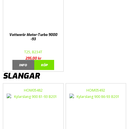
Vattenrör Motor-Turbo 9000
-93
T25, B234T
295,00
kr
INFO
KÖP
SLANGAR
HOM05482
HOM05492