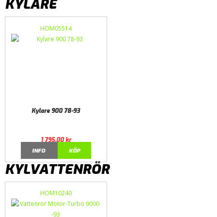
KYLARE
HOM05514
Kylare 900 78-93
1 795,00
kr
INFO
KÖP
KYLVATTENRÖR
HOM10240