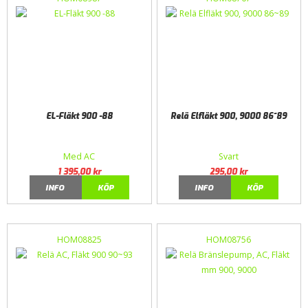
EL-Fläkt 900 -88
Relä Elfläkt 900, 9000 86~89
Med AC
Svart
1 395,00
kr
295,00
kr
INFO
KÖP
INFO
KÖP
HOM08825
HOM08756