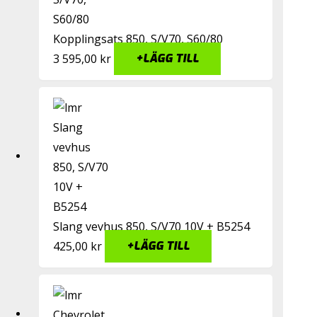
Kopplingsats 850, S/V70, S60/80
3 595,00
kr
+
LÄGG TILL
Slang vevhus 850, S/V70 10V + B5254
425,00
kr
+
LÄGG TILL