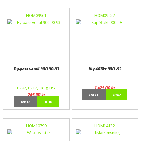
HOM09961
HOM09952
By-pass ventil 900 90-93
Kupéfläkt 900 -93
B202, B212, Tidig 16V
1 425,00
kr
265,00
kr
INFO
KÖP
INFO
KÖP
HOM10799
HOM14132