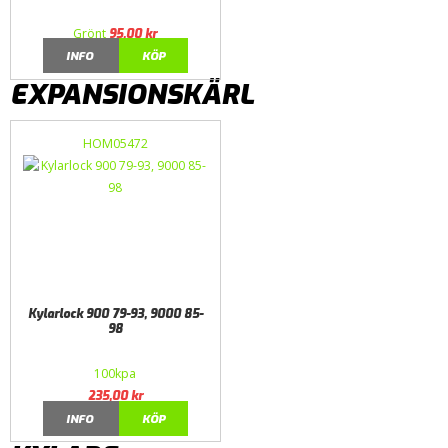
Grönt
95,00
kr
INFO
KÖP
EXPANSIONSKÄRL
HOM05472
Kylarlock 900 79-93, 9000 85-
98
100kpa
235,00
kr
INFO
KÖP