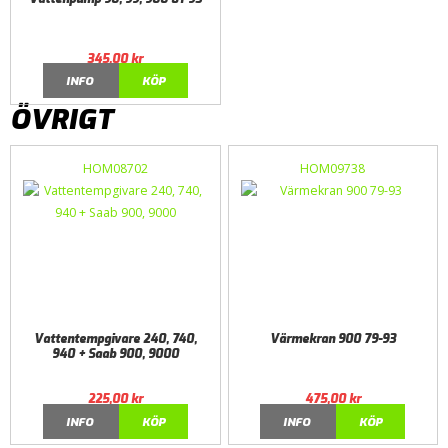
345,00
kr
INFO
KÖP
ÖVRIGT
HOM08702
HOM09738
Vattentempgivare 240, 740,
Värmekran 900 79-93
940 + Saab 900, 9000
225,00
kr
475,00
kr
INFO
KÖP
INFO
KÖP