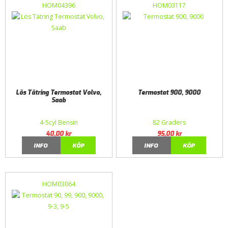
HOM04396
HOM03117
Lös Tätring Termostat Volvo,
Termostat 900, 9000
Saab
4-5cyl Bensin
82 Graders
40,00
kr
95,00
kr
INFO
KÖP
INFO
KÖP
HOM03064