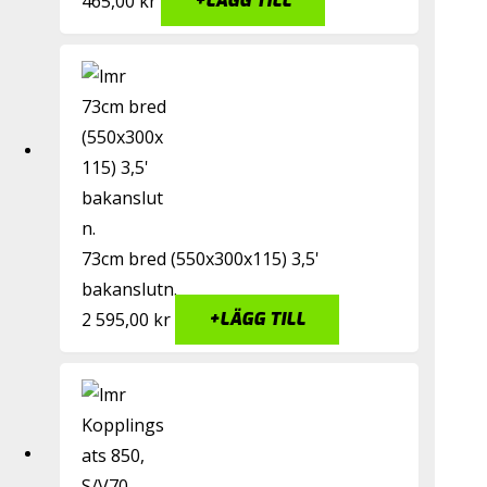
465,00
kr
+
LÄGG TILL
73cm bred (550x300x115) 3,5'
bakanslutn.
2 595,00
kr
+
LÄGG TILL