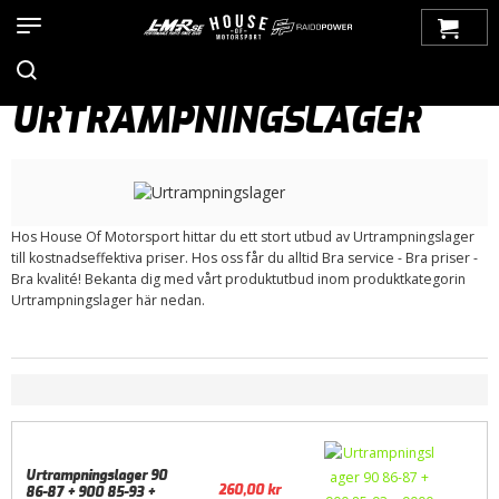
Hem
>
Produkter
>
Bilmärken
>
Saab
>
900
>
900 OG (1979-1993)
>
Koppling/ Tillbehör
> Urtrampningslager
URTRAMPNINGSLAGER
Hos House Of Motorsport hittar du ett stort utbud av Urtrampningslager
till kostnadseffektiva priser. Hos oss får du alltid Bra service - Bra priser -
Bra kvalité! Bekanta dig med vårt produktutbud inom produktkategorin
Urtrampningslager här nedan.
Urtrampningslager 90
260,00
kr
86-87 + 900 85-93 +