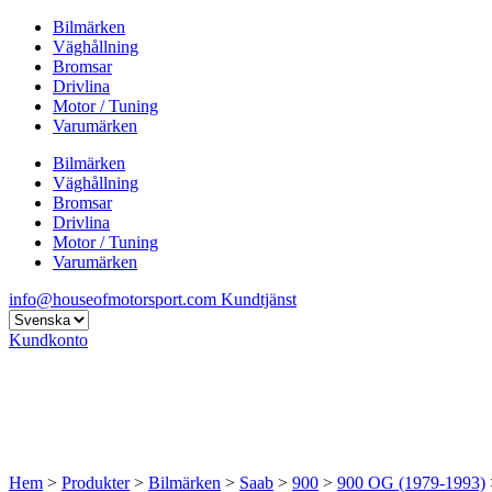
Bilmärken
Väghållning
Bromsar
Drivlina
Motor / Tuning
Varumärken
Bilmärken
Väghållning
Bromsar
Drivlina
Motor / Tuning
Varumärken
info@houseofmotorsport.com
Kundtjänst
Kundkonto
Hem
>
Produkter
>
Bilmärken
>
Saab
>
900
>
900 OG (1979-1993)