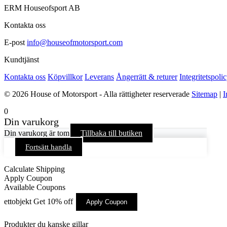
ERM Houseofsport AB
Kontakta oss
E-post
info@houseofmotorsport.com
Kundtjänst
Kontakta oss
Köpvillkor
Leverans
Ångerrätt & returer
Integritetspoli
© 2026 House of Motorsport - Alla rättigheter reserverade
Sitemap
|
I
0
Din varukorg
Din varukorg är tom
Tillbaka till butiken
Fortsätt handla
Calculate Shipping
Apply Coupon
Available Coupons
ettobjekt
Get 10% off
Apply Coupon
Produkter du kanske gillar