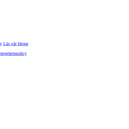
cy
Läs vår blogg
ntegritetspolicy