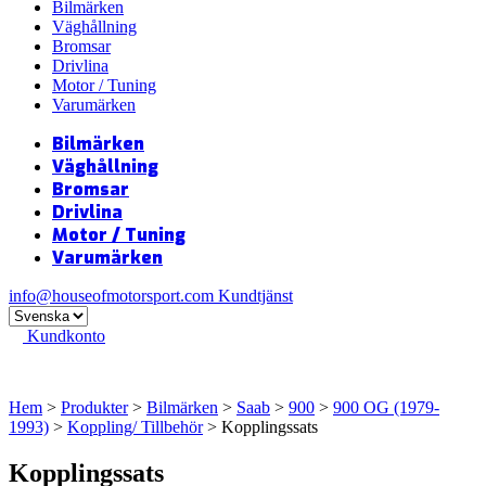
Bilmärken
Väghållning
Bromsar
Drivlina
Motor / Tuning
Varumärken
Bilmärken
Väghållning
Bromsar
Drivlina
Motor / Tuning
Varumärken
info@houseofmotorsport.com
Kundtjänst
Kundkonto
Hem
>
Produkter
>
Bilmärken
>
Saab
>
900
>
900 OG (1979-
1993)
>
Koppling/ Tillbehör
> Kopplingssats
Kopplingssats