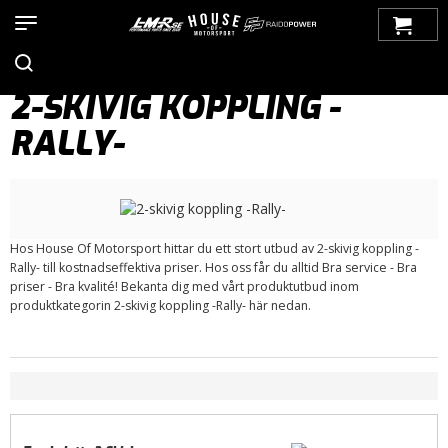
Hem
>
Produkter
>
Bilmärken
>
Saab
>
900
>
900 OG (1979-1993)
>
Koppling/ Tillbehör
> 2-skivig koppling -Rally-
2-SKIVIG KOPPLING -
RALLY-
Hos House Of Motorsport hittar du ett stort utbud av 2-skivig koppling -
Rally- till kostnadseffektiva priser. Hos oss får du alltid Bra service - Bra
priser - Bra kvalité! Bekanta dig med vårt produktutbud inom
produktkategorin 2-skivig koppling -Rally- här nedan.