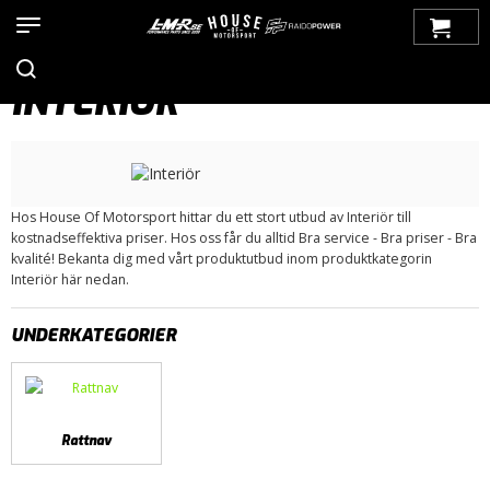
Hem
>
Produkter
>
Bilmärken
>
Saab
>
900
>
900 OG (1979-1993)
> Interiör
INTERIÖR
Hos House Of Motorsport hittar du ett stort utbud av Interiör till
kostnadseffektiva priser. Hos oss får du alltid Bra service - Bra priser - Bra
kvalité! Bekanta dig med vårt produktutbud inom produktkategorin
Interiör här nedan.
UNDERKATEGORIER
Rattnav