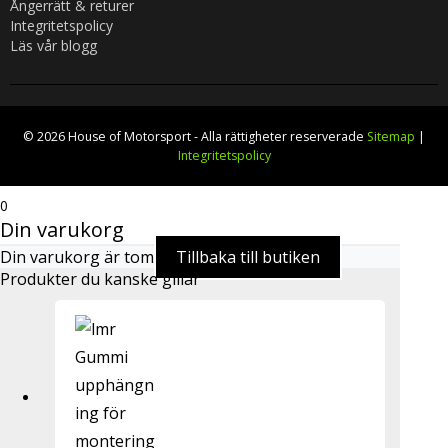
Ångerrätt & returer
Integritetspolicy
Läs vår blogg
© 2026 House of Motorsport - Alla rättigheter reserverade
Sitemap
|
Integritetspolicy
0
Din varukorg
Din varukorg är tom
Tillbaka till butiken
Produkter du kanske gillar