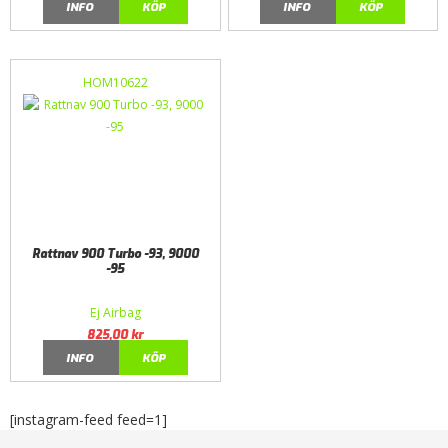
INFO
KÖP
INFO
KÖP
HOM10622
Rattnav 900 Turbo -93, 9000
-95
Ej Airbag
825,00
kr
INFO
KÖP
[instagram-feed feed=1]