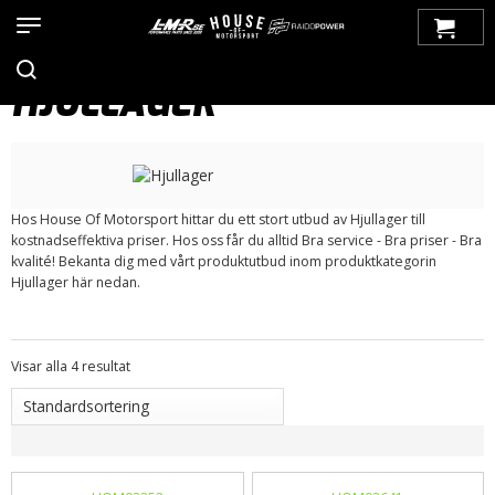
Hem
>
Produkter
>
Bilmärken
>
Saab
>
900
>
900 OG (1979-1993)
>
Framvagn
> Hjullager
HJULLAGER
Hos House Of Motorsport hittar du ett stort utbud av Hjullager till
kostnadseffektiva priser. Hos oss får du alltid Bra service - Bra priser - Bra
kvalité! Bekanta dig med vårt produktutbud inom produktkategorin
Hjullager här nedan.
Visar alla 4 resultat