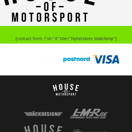
[contact-form-7 id="4" title="Nyhetsbrev Mailchimp"]