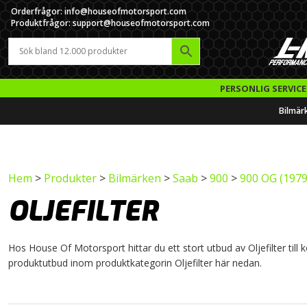
Orderfrågor: info@houseofmotorsport.com
Produktfrågor: support@houseofmotorsport.com
PERSONLIG SERVICE
Bilmär
Hem
>
Produkter
>
Bilmärken
>
Saab
>
900
>
900 OG (1979
OLJEFILTER
Hos House Of Motorsport hittar du ett stort utbud av Oljefilter till k
produktutbud inom produktkategorin Oljefilter här nedan.