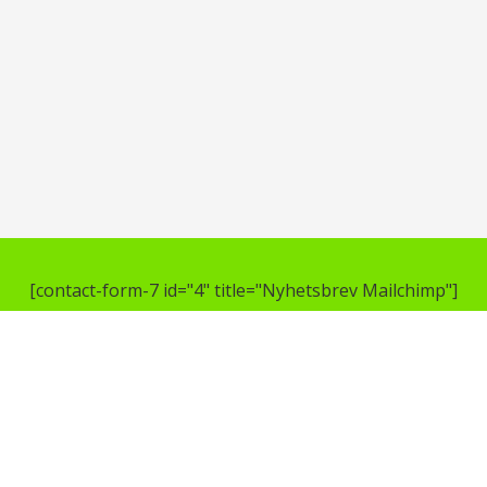
[contact-form-7 id="4" title="Nyhetsbrev Mailchimp"]