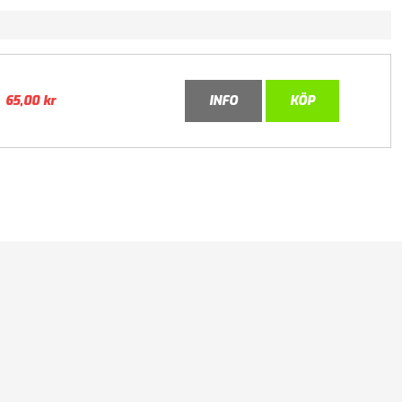
65,00
kr
INFO
KÖP