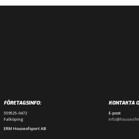
FÖRETAGSINFO:
KONTAKTA O
559525-0472
E-post
Falköping
info@houseofm
ERM Houseofsport AB