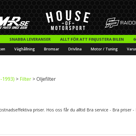
SNABBA LEVERANSER
ALLT FÖR ATT FINJUSTERA BILEN
6
ken
Väghållning
Bromsar
Drivlina
Motor / Tuning
Varu
-1993)
>
Filter
> Oljefilter
ostnadseffektiva priser. Hos oss får du alltid Bra service - Bra priser 