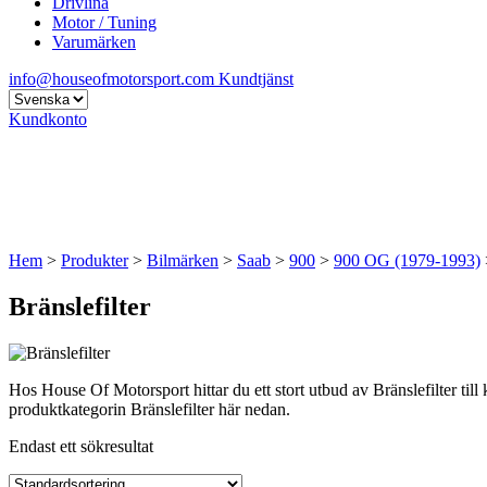
Drivlina
Motor / Tuning
Varumärken
info@houseofmotorsport.com
Kundtjänst
Kundkonto
Hem
>
Produkter
>
Bilmärken
>
Saab
>
900
>
900 OG (1979-1993)
Bränslefilter
Hos House Of Motorsport hittar du ett stort utbud av Bränslefilter till
produktkategorin Bränslefilter här nedan.
Endast ett sökresultat