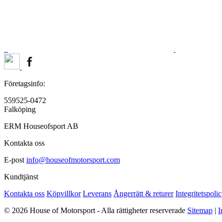
Företagsinfo:
559525-0472
Falköping
ERM Houseofsport AB
Kontakta oss
E-post
info@houseofmotorsport.com
Kundtjänst
Kontakta oss
Köpvillkor
Leverans
Ångerrätt & returer
Integritetspoli
© 2026 House of Motorsport - Alla rättigheter reserverade
Sitemap
|
I