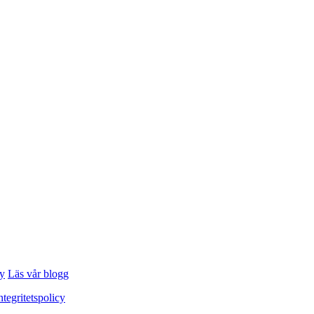
cy
Läs vår blogg
ntegritetspolicy