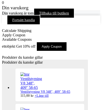
0
Din varukorg
Din varukorg är tom
Tillbaka till butiken
Fortsätt handla
Calculate Shipping
Apply Coupon
Available Coupons
ettobjekt
Get 10% off
Apply Coupon
Produkter du kanske gillar
Produkter du kanske gillar
Ventilstyrning V8 348'', 409'' 58-65
115,00
kr
+
Lägg till