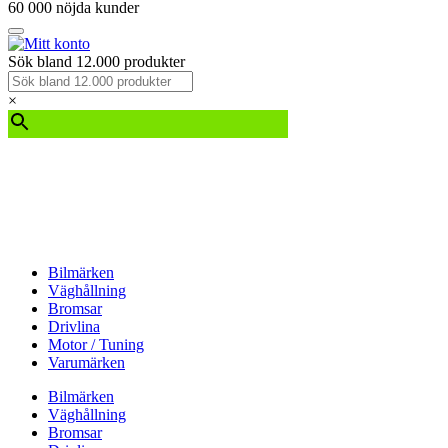
60 000 nöjda kunder
Sök bland 12.000 produkter
×
Bilmärken
Väghållning
Bromsar
Drivlina
Motor / Tuning
Varumärken
Bilmärken
Väghållning
Bromsar