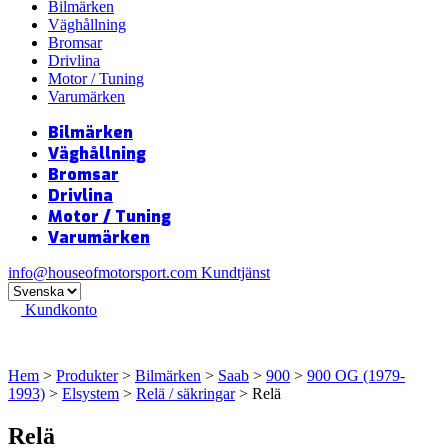
Bilmärken
Väghållning
Bromsar
Drivlina
Motor / Tuning
Varumärken
Bilmärken
Väghållning
Bromsar
Drivlina
Motor / Tuning
Varumärken
info@houseofmotorsport.com
Kundtjänst
Kundkonto
Hem
>
Produkter
>
Bilmärken
>
Saab
>
900
>
900 OG (1979-
1993)
>
Elsystem
>
Relä / säkringar
> Relä
Relä