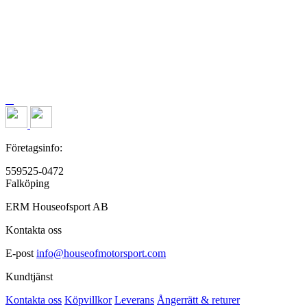
Företagsinfo:
559525-0472
Falköping
ERM Houseofsport AB
Kontakta oss
E-post
info@houseofmotorsport.com
Kundtjänst
Kontakta oss
Köpvillkor
Leverans
Ångerrätt & returer