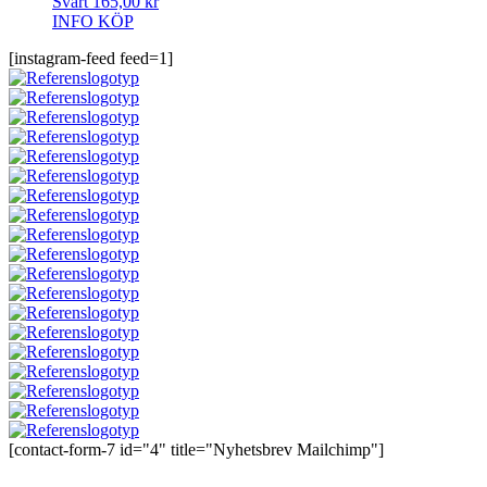
Svart
165,00
kr
INFO
KÖP
[instagram-feed feed=1]
[contact-form-7 id="4" title="Nyhetsbrev Mailchimp"]