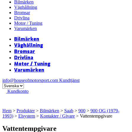
Bilmärken
Väghållning
Bromsar
Drivlina
Motor / Tuning
Varumärken
Bilmärken
Väghållning
Bromsar
Drivlina
Motor / Tuning
Varumärken
info@houseofmotorsport.com
Kundtjänst
Kundkonto
Hem
>
Produkter
>
Bilmärken
>
Saab
>
900
>
900 OG (1979-
1993)
>
Elsystem
>
Kontakter / Givare
> Vattentempgivare
Vattentempgivare