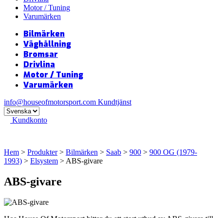
Motor / Tuning
Varumärken
Bilmärken
Väghållning
Bromsar
Drivlina
Motor / Tuning
Varumärken
info@houseofmotorsport.com
Kundtjänst
Kundkonto
Hem
>
Produkter
>
Bilmärken
>
Saab
>
900
>
900 OG (1979-
1993)
>
Elsystem
> ABS-givare
ABS-givare