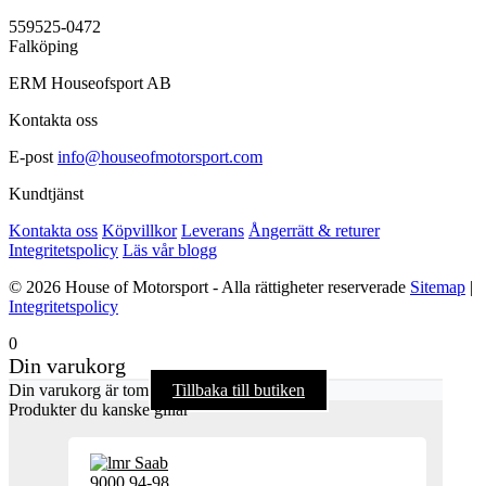
559525-0472
Falköping
ERM Houseofsport AB
Kontakta oss
E-post
info@houseofmotorsport.com
Kundtjänst
Kontakta oss
Köpvillkor
Leverans
Ångerrätt & returer
Integritetspolicy
Läs vår blogg
© 2026 House of Motorsport - Alla rättigheter reserverade
Sitemap
|
Integritetspolicy
0
Din varukorg
Din varukorg är tom
Tillbaka till butiken
Produkter du kanske gillar