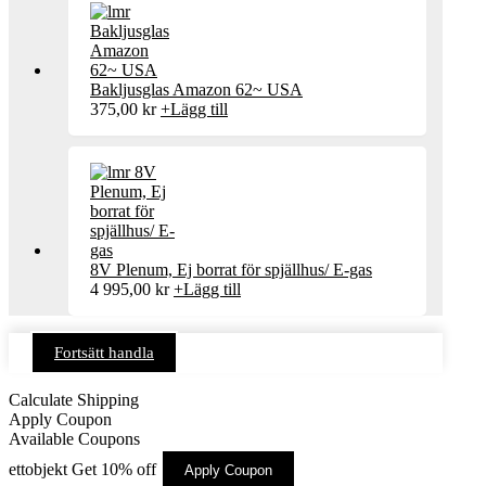
Bakljusglas Amazon 62~ USA
375,00
kr
+
Lägg till
8V Plenum, Ej borrat för spjällhus/ E-gas
4 995,00
kr
+
Lägg till
Fortsätt handla
Calculate Shipping
Apply Coupon
Available Coupons
ettobjekt
Get 10% off
Apply Coupon