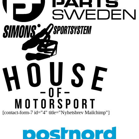
[contact-form-7 id="4" title="Nyhetsbrev Mailchimp"]