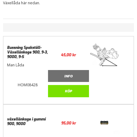
Växellåda här nedan.
Bussning Spakställ-
Växellänkage 900, 9-3,
45,00
kr
9000, 9-5
Man Låda
INFO
HOM08428
KÖP
växellänkage i gummi
95,00
kr
900, 9000