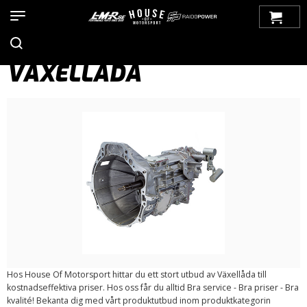
Hem
>
Produkter
>
Bilmärken
>
Saab
>
900
>
900 OG (1979-1993)
>
Drivlina
> Växellåda
VÄXELLÅDA
Hos House Of Motorsport hittar du ett stort utbud av Växellåda till
kostnadseffektiva priser. Hos oss får du alltid Bra service - Bra priser - Bra
kvalité! Bekanta dig med vårt produktutbud inom produktkategorin