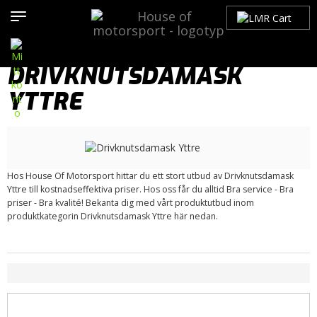
Hem
>
Produkter
>
Bilmärken
>
Saab
>
900
>
900 OG (1979-1993)
>
Drivlina
> Drivknutsdamask Yttre
DRIVKNUTSDAMASK
YTTRE
Hos House Of Motorsport hittar du ett stort utbud av Drivknutsdamask
Yttre till kostnadseffektiva priser. Hos oss får du alltid Bra service - Bra
priser - Bra kvalité! Bekanta dig med vårt produktutbud inom
produktkategorin Drivknutsdamask Yttre här nedan.