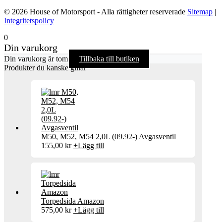
© 2026 House of Motorsport - Alla rättigheter reserverade
Sitemap
|
Integritetspolicy
0
Din varukorg
Din varukorg är tom
Tillbaka till butiken
Produkter du kanske gillar
M50, M52, M54 2,0L (09.92-) Avgasventil
155,00
kr
+
Lägg till
Torpedsida Amazon
575,00
kr
+
Lägg till