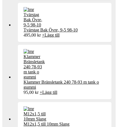
Tvärstag Bak Övre, 9-5 98-10
495,00
kr
+
Lägg till
Klammer Bränsletank 240 78-93 m tank o
gummi
95,00
kr
+
Lägg till
M12x1,5 till 10mm Slang