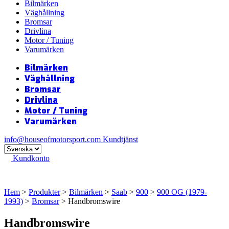
Bilmärken
Väghållning
Bromsar
Drivlina
Motor / Tuning
Varumärken
Bilmärken
Väghållning
Bromsar
Drivlina
Motor / Tuning
Varumärken
info@houseofmotorsport.com
Kundtjänst
Kundkonto
Hem
>
Produkter
>
Bilmärken
>
Saab
>
900
>
900 OG (1979-
1993)
>
Bromsar
> Handbromswire
Handbromswire