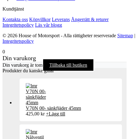
Kundtjänst
Kontakta oss
Köpvillkor
Leverans
Ångerrätt & returer
Integritetspolicy
Läs vår blogg
© 2026 House of Motorsport - Alla rättigheter reserverade
Sitemap
|
Integritetspolicy
0
Din varukorg
Din varukorg är tom
Tillbaka till butiken
Produkter du kanske gillar
V70N 00- sänkfjäder 45mm
425,00
kr
+
Lägg till