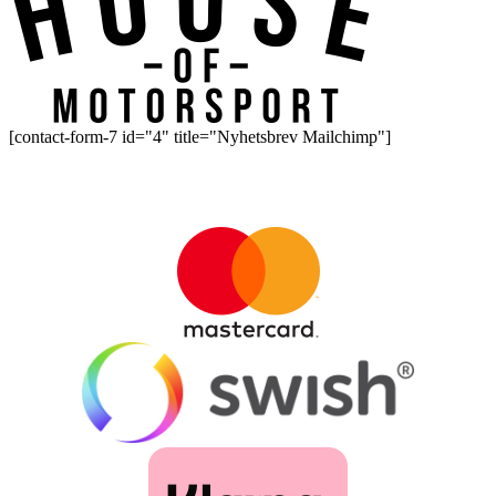
[contact-form-7 id="4" title="Nyhetsbrev Mailchimp"]