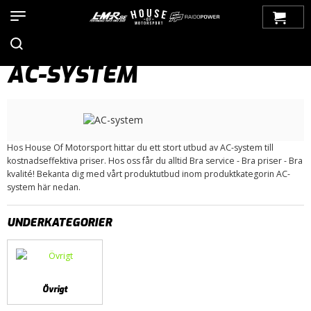
Hem
>
Produkter
>
Bilmärken
>
Saab
>
900
>
900 OG (1979-1993)
> AC-system
AC-SYSTEM
Hos House Of Motorsport hittar du ett stort utbud av AC-system till
kostnadseffektiva priser. Hos oss får du alltid Bra service - Bra priser - Bra
kvalité! Bekanta dig med vårt produktutbud inom produktkategorin AC-
system här nedan.
UNDERKATEGORIER
Övrigt