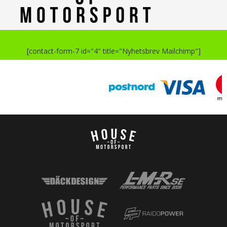
[contact-form-7 id="4" title="Nyhetsbrev Mailchimp"]