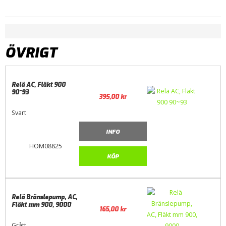
ÖVRIGT
Relä AC, Fläkt 900
90~93
395,00
kr
Svart
INFO
HOM08825
KÖP
Relä Bränslepump, AC,
Fläkt mm 900, 9000
165,00
kr
Grått