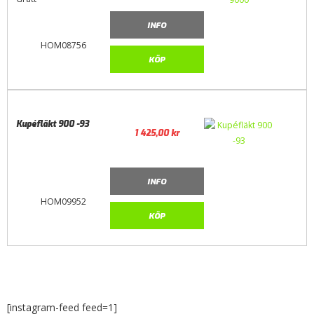
INFO
HOM08756
KÖP
Kupéfläkt 900 -93
1 425,00
kr
INFO
HOM09952
KÖP
[instagram-feed feed=1]