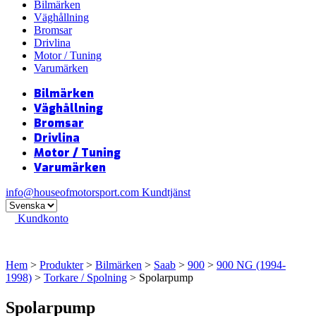
Bilmärken
Väghållning
Bromsar
Drivlina
Motor / Tuning
Varumärken
Bilmärken
Väghållning
Bromsar
Drivlina
Motor / Tuning
Varumärken
info@houseofmotorsport.com
Kundtjänst
Kundkonto
Hem
>
Produkter
>
Bilmärken
>
Saab
>
900
>
900 NG (1994-
1998)
>
Torkare / Spolning
> Spolarpump
Spolarpump