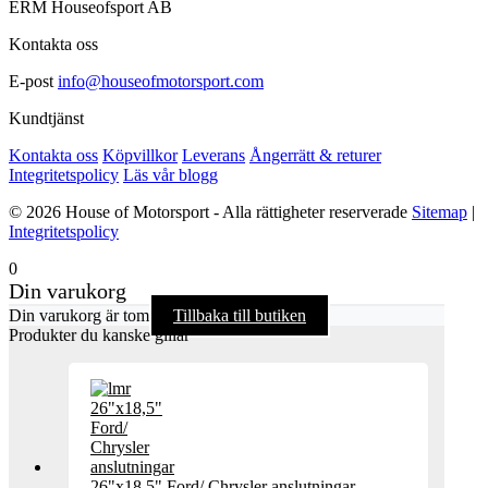
ERM Houseofsport AB
Kontakta oss
E-post
info@houseofmotorsport.com
Kundtjänst
Kontakta oss
Köpvillkor
Leverans
Ångerrätt & returer
Integritetspolicy
Läs vår blogg
© 2026 House of Motorsport - Alla rättigheter reserverade
Sitemap
|
Integritetspolicy
0
Din varukorg
Din varukorg är tom
Tillbaka till butiken
Produkter du kanske gillar
26"x18,5" Ford/ Chrysler anslutningar