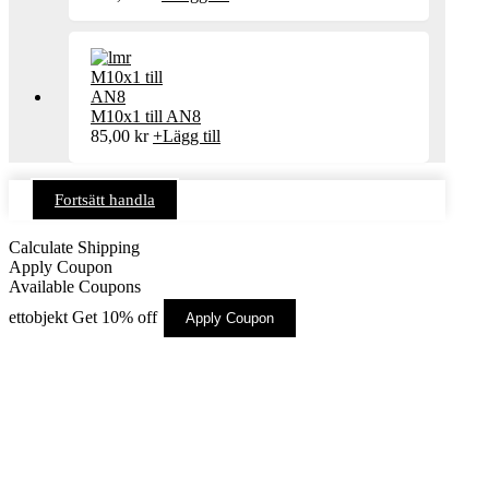
M10x1 till AN8
85,00
kr
+
Lägg till
Fortsätt handla
Calculate Shipping
Apply Coupon
Available Coupons
ettobjekt
Get 10% off
Apply Coupon