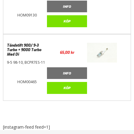
INFO
HOM09130
KÖP
Tändstift 900/ 9-3
Turbo + 9000 Turbo
65,00
kr
Med Di
9-5 98-10, BCPR7ES-11
INFO
HOM00465
KÖP
[instagram-feed feed=1]