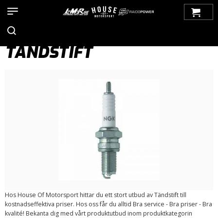
Hem
>
Produkter
>
Bilmärken
>
Saab
>
900
>
900 NG (1994-1998)
>
Tändsystem
> Tändstift
TÄNDSTIFT
Hos House Of Motorsport hittar du ett stort utbud av Tändstift till
kostnadseffektiva priser. Hos oss får du alltid Bra service - Bra priser - Bra
kvalité! Bekanta dig med vårt produktutbud inom produktkategorin