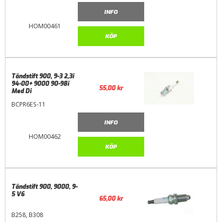
INFO
HOM00461
KÖP
Tändstift 900, 9-3 2,3i
94-00+ 9000 90-98i
55,00
kr
Med Di
BCPR6ES-11
INFO
HOM00462
KÖP
Tändstift 900, 9000, 9-
5 V6
65,00
kr
B258, B308