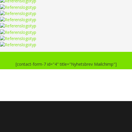
[contact-form-7 id="4" title="Nyhetsbrev Mailchimp"]