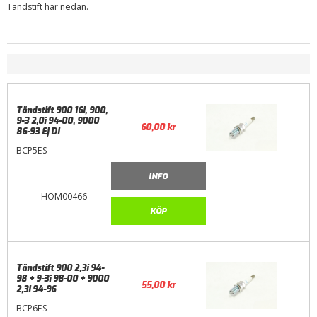
Tändstift här nedan.
Tändstift 900 16i, 900,
9-3 2,0i 94-00, 9000
60,00
kr
86-93 Ej Di
BCP5ES
INFO
HOM00466
KÖP
Tändstift 900 2,3i 94-
98 + 9-3i 98-00 + 9000
55,00
kr
2,3i 94-96
BCP6ES