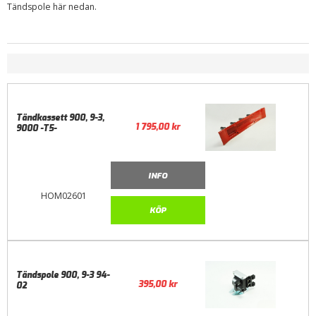
Tändspole här nedan.
Tändkassett 900, 9-3,
1 795,00
kr
9000 -T5-
INFO
HOM02601
KÖP
Tändspole 900, 9-3 94-
395,00
kr
02