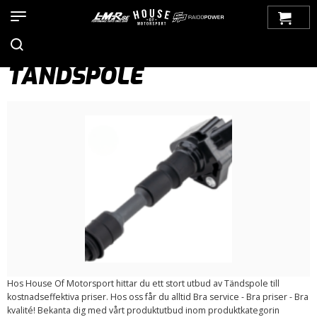
Hem
>
Produkter
>
Bilmärken
>
Saab
>
900
>
900 NG (1994-1998)
>
Tändsystem
> Tändspole
TÄNDSPOLE
Hos House Of Motorsport hittar du ett stort utbud av Tändspole till
kostnadseffektiva priser. Hos oss får du alltid Bra service - Bra priser - Bra
kvalité! Bekanta dig med vårt produktutbud inom produktkategorin