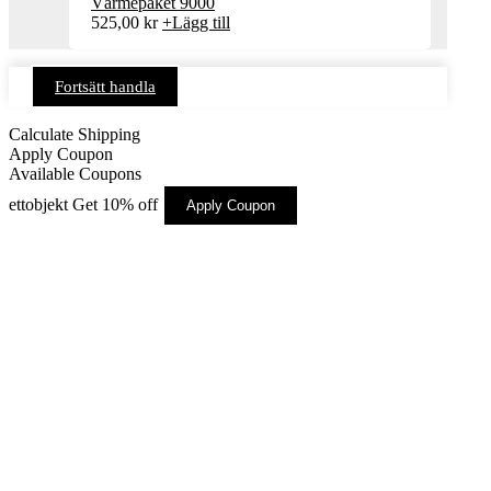
Värmepaket 9000
525,00
kr
+
Lägg till
Fortsätt handla
Calculate Shipping
Apply Coupon
Available Coupons
ettobjekt
Get 10% off
Apply Coupon