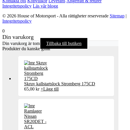
Kontakta oss
Köpvillkor
Leverans
Ångerrätt & returer
Integritetspolicy
Läs vår blogg
© 2026 House of Motorsport - Alla rättigheter reserverade
Sitemap
|
Integritetspolicy
0
Din varukorg
Din varukorg är tom
Tillbaka till butiken
Produkter du kanske gillar
Skruv kallstartslock Stromberg 175CD
65,00
kr
+
Lägg till