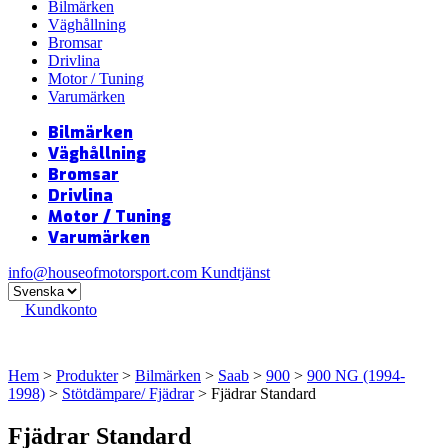
Bilmärken
Väghållning
Bromsar
Drivlina
Motor / Tuning
Varumärken
Bilmärken
Väghållning
Bromsar
Drivlina
Motor / Tuning
Varumärken
info@houseofmotorsport.com
Kundtjänst
Kundkonto
Hem
>
Produkter
>
Bilmärken
>
Saab
>
900
>
900 NG (1994-
1998)
>
Stötdämpare/ Fjädrar
> Fjädrar Standard
Fjädrar Standard