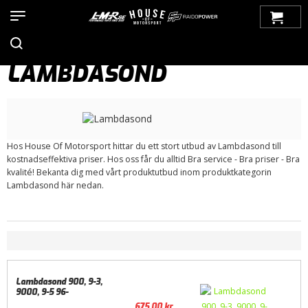
Hem
>
Produkter
>
Bilmärken
>
Saab
>
900
>
900 NG (1994-1998)
>
Motorstyrning
> Lambdasond
LAMBDASOND
Hos House Of Motorsport hittar du ett stort utbud av Lambdasond till
kostnadseffektiva priser. Hos oss får du alltid Bra service - Bra priser - Bra
kvalité! Bekanta dig med vårt produktutbud inom produktkategorin
Lambdasond här nedan.
Lambdasond 900, 9-3,
9000, 9-5 96-
675,00
kr