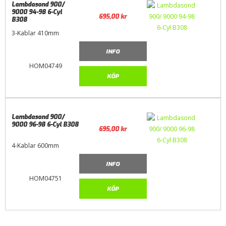
Lambdasond 900/
9000 94-98 6-Cyl
695,00
kr
B308
3-Kablar 410mm
INFO
HOM04749
KÖP
Lambdasond 900/
9000 96-98 6-Cyl B308
695,00
kr
4-Kablar 600mm
INFO
HOM04751
KÖP