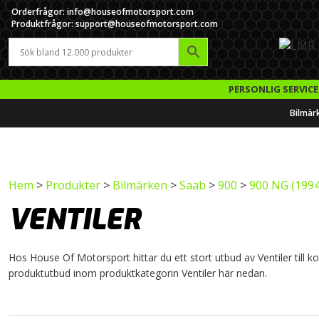
Orderfrågor: info@houseofmotorsport.com
Produktfrågor: support@houseofmotorsport.com
PERSONLIG SERVICE
Bilmär
Hem
>
Produkter
>
Bilmärken
>
Saab
>
900
>
900 NG (1994
VENTILER
Hos House Of Motorsport hittar du ett stort utbud av Ventiler till kos
produktutbud inom produktkategorin Ventiler här nedan.