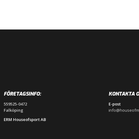
FÖRETAGSINFO:
KONTAKTA O
559525-0472
E-post
Falköping
info@houseofm
ERM Houseofsport AB