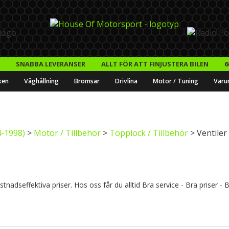
SNABBA LEVERANSER
ALLT FÖR ATT FINJUSTERA BILEN
6
ken
Väghållning
Bromsar
Drivlina
Motor / Tuning
Varu
-1998)
>
Motor / Tillbehör
>
Topplock / Tillbehör
> Ventiler
tnadseffektiva priser. Hos oss får du alltid Bra service - Bra priser - 