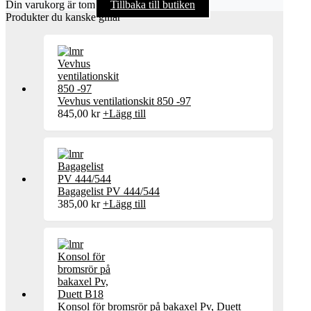
Din varukorg är tom
Tillbaka till butiken
Produkter du kanske gillar
Vevhus ventilationskit 850 -97
845,00
kr
+
Lägg till
Bagagelist PV 444/544
385,00
kr
+
Lägg till
Konsol för bromsrör på bakaxel Pv, Duett