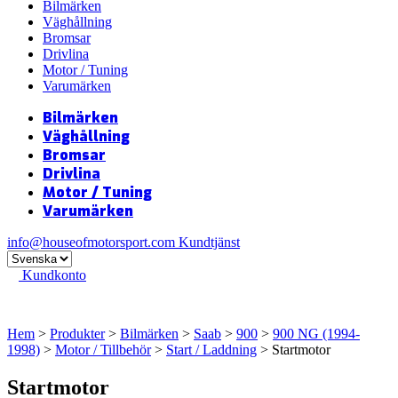
Bilmärken
Väghållning
Bromsar
Drivlina
Motor / Tuning
Varumärken
Bilmärken
Väghållning
Bromsar
Drivlina
Motor / Tuning
Varumärken
info@houseofmotorsport.com
Kundtjänst
Kundkonto
Hem
>
Produkter
>
Bilmärken
>
Saab
>
900
>
900 NG (1994-
1998)
>
Motor / Tillbehör
>
Start / Laddning
> Startmotor
Startmotor