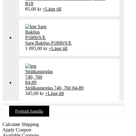
B18
85,00
kr
+
Lägg till
Sarg Bakljus P1800/S/E
1 095,00
kr
+
Lägg till
Strålkastarglas 740, 760 84-89
345,00
kr
+
Lägg till
Fortsätt handla
Calculate Shipping
Apply Coupon
Available Coupons