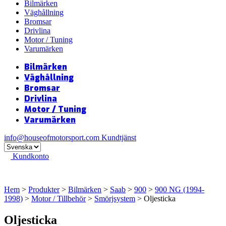
Bilmärken
Väghållning
Bromsar
Drivlina
Motor / Tuning
Varumärken
Bilmärken
Väghållning
Bromsar
Drivlina
Motor / Tuning
Varumärken
info@houseofmotorsport.com
Kundtjänst
Kundkonto
Hem
>
Produkter
>
Bilmärken
>
Saab
>
900
>
900 NG (1994-
1998)
>
Motor / Tillbehör
>
Smörjsystem
> Oljesticka
Oljesticka