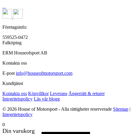
Företagsinfo:
559525-0472
Falköping
ERM Houseofsport AB
Kontakta oss
E-post
info@houseofmotorsport.com
Kundtjänst
Kontakta oss
Köpvillkor
Leverans
Ångerrätt & returer
Integritetspolicy
Läs vår blogg
© 2026 House of Motorsport - Alla rättigheter reserverade
Sitemap
|
Integritetspolicy
0
Din varukorg