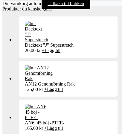
Din varukorg är tom
Tillbaka till butiken
Produkter du kanske gillar
Däcktext "J" Superstretch
20,00
kr
+
Lägg till
AN12 Genomförning Rak
125,00
kr
+
Lägg till
AN6, 45 böj -PTFE-
165,00
kr
+
Lägg till