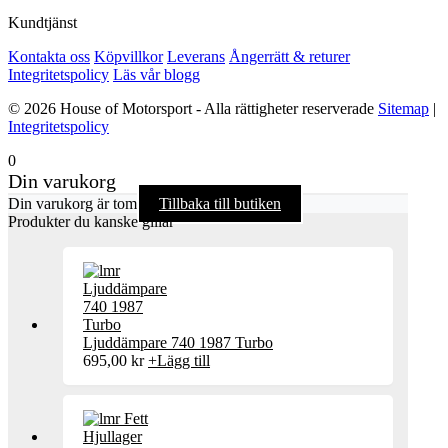
Kundtjänst
Kontakta oss
Köpvillkor
Leverans
Ångerrätt & returer
Integritetspolicy
Läs vår blogg
© 2026 House of Motorsport - Alla rättigheter reserverade
Sitemap
|
Integritetspolicy
0
Din varukorg
Din varukorg är tom
Tillbaka till butiken
Produkter du kanske gillar
Ljuddämpare 740 1987 Turbo
695,00
kr
+
Lägg till