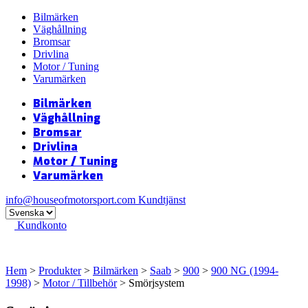
Bilmärken
Väghållning
Bromsar
Drivlina
Motor / Tuning
Varumärken
Bilmärken
Väghållning
Bromsar
Drivlina
Motor / Tuning
Varumärken
info@houseofmotorsport.com
Kundtjänst
Kundkonto
Hem
>
Produkter
>
Bilmärken
>
Saab
>
900
>
900 NG (1994-
1998)
>
Motor / Tillbehör
> Smörjsystem