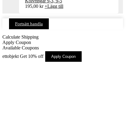
Kolvringar 9-3, 9-5
195,00
kr
+
Lägg till
Fortsätt handla
Calculate Shipping
Apply Coupon
Available Coupons
ettobjekt
Get 10% off
Apply Coupon