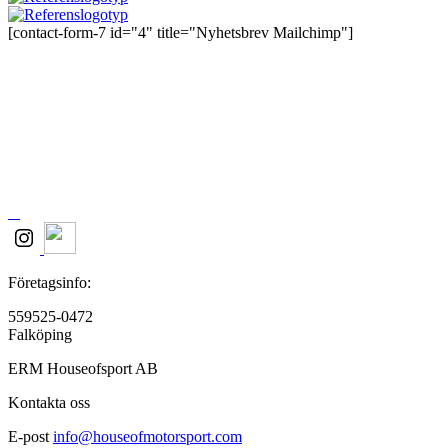
[contact-form-7 id="4" title="Nyhetsbrev Mailchimp"]
Företagsinfo:
559525-0472
Falköping
ERM Houseofsport AB
Kontakta oss
E-post
info@houseofmotorsport.com