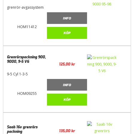
grenrör-avgassystem
INFO
HOM11412
KÖP
Grenrörspackning 900,
9000, 9-5 V6
125,00
kr
9-5 Cyl 1-3-5
INFO
HOM09255
KÖP
Saab 16v grenrörs
135,00
kr
packning