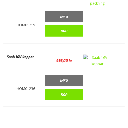
INFO
HOM01215
KÖP
Saab 16V koppar
495,00
kr
INFO
HOM01236
KÖP