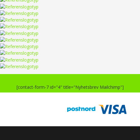
[contact-form-7 id="4" title="Nyhetsbrev Mailchimp"]