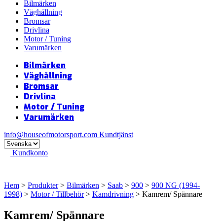
Bilmärken
Väghållning
Bromsar
Drivlina
Motor / Tuning
Varumärken
Bilmärken
Väghållning
Bromsar
Drivlina
Motor / Tuning
Varumärken
info@houseofmotorsport.com
Kundtjänst
Kundkonto
Hem
>
Produkter
>
Bilmärken
>
Saab
>
900
>
900 NG (1994-
1998)
>
Motor / Tillbehör
>
Kamdrivning
> Kamrem/ Spännare
Kamrem/ Spännare