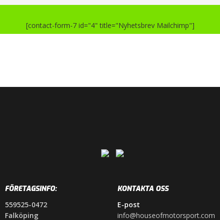
[contact-form-7 id="4" title="Nyhetsbrev Mailchimp"]
FÖRETAGSINFO:
KONTAKTA OSS
559525-0472
E-post
Falköping
info@houseofmotorsport.com