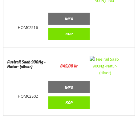
INFO
HOM02516
KÖP
Fuelrail Saab 900Ng -
845,00
kr
Natur- (silver)
INFO
HOM02802
KÖP