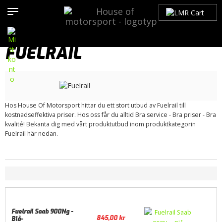
Hem
>
Produkter
>
Bilmärken
>
Saab
>
900
>
900 NG (1994-1998)
>
Motor / Tillbehör
>
Insug/ Plenum
> Fuelrail
FUELRAIL
Hos House Of Motorsport hittar du ett stort utbud av Fuelrail till
kostnadseffektiva priser. Hos oss får du alltid Bra service - Bra priser - Bra
kvalité! Bekanta dig med vårt produktutbud inom produktkategorin
Fuelrail här nedan.
Fuelrail Saab 900Ng -
845,00
kr
Blå-