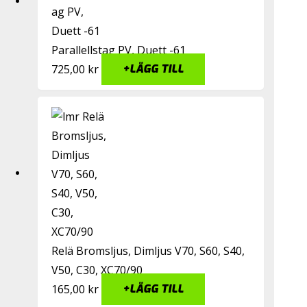
Parallellstag PV, Duett -61
725,00
kr
+
LÄGG TILL
Relä Bromsljus, Dimljus V70, S60, S40,
V50, C30, XC70/90
165,00
kr
+
LÄGG TILL