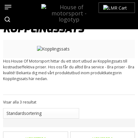
Hem
>
Produkter
>
Bilmärken
>
Saab
>
900
>
900 NG (1994-1998)
>
Koppling/ Tillbehör
> Kopplingssats
KOPPLINGSSATS
Hos House Of Motorsport hittar du ett stort utbud av Kopplingssats till
kostnadseffektiva priser. Hos oss får du alltid Bra service - Bra priser - Bra
kvalité! Bekanta dig med vårt produktutbud inom produktkategorin
Kopplingssats här nedan.
Visar alla 3 resultat