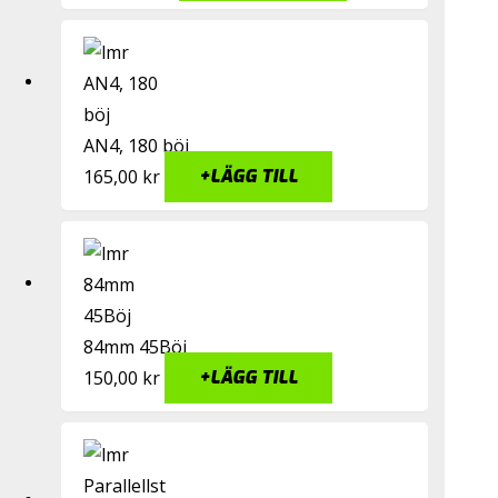
AN4, 180 böj
165,00
kr
+
LÄGG TILL
84mm 45Böj
150,00
kr
+
LÄGG TILL