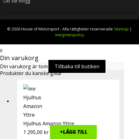
Läs vår blogg
© 2026 House of Motorsport - Alla rättigheter reserverade
Sitemap
|
Integritetspolicy
0
Din varukorg
Din varukorg är tom
Tillbaka till butiken
Produkter du kanske gillar
Hjulhus Amazon Yttre
1 295,00
kr
+
LÄGG TILL