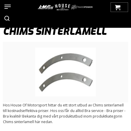
Hem
>
Produkter
>
Bilmärken
>
Saab
>
900
>
900 NG (1994-1998)
>
Koppling/ Tillbehör
> Chims sinterlamell
CHIMS SINTERLAMELL
Hos House Of Motorsport hittar du ett stort utbud av Chims sinterlamell
till kostnadseffektiva priser. Hos oss får du alltid Bra service - Bra priser -
Bra kvalité! Bekanta dig med vårt produktutbud inom produktkategorin
Chims sinterlamell här nedan.