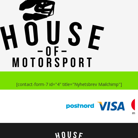
[contact-form-7 id="4" title="Nyhetsbrev Mailchimp"]