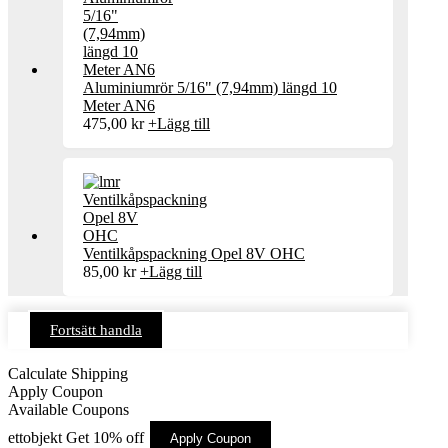
Aluminiumrör 5/16" (7,94mm) längd 10
Meter AN6
475,00
kr
+
Lägg till
Ventilkåpspackning Opel 8V OHC
85,00
kr
+
Lägg till
Fortsätt handla
Calculate Shipping
Apply Coupon
Available Coupons
ettobjekt
Get 10% off
Apply Coupon