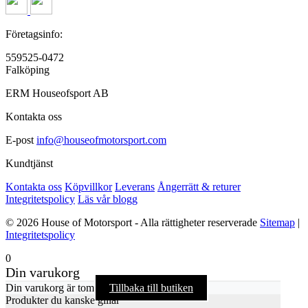
Företagsinfo:
559525-0472
Falköping
ERM Houseofsport AB
Kontakta oss
E-post
info@houseofmotorsport.com
Kundtjänst
Kontakta oss
Köpvillkor
Leverans
Ångerrätt & returer
Integritetspolicy
Läs vår blogg
© 2026 House of Motorsport - Alla rättigheter reserverade
Sitemap
|
Integritetspolicy
0
Din varukorg
Din varukorg är tom
Tillbaka till butiken
Produkter du kanske gillar