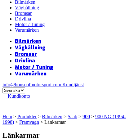
Bilmärken
Väghållning
Bromsar
Drivlina
Motor / Tuning
Varumärken
Bilmärken
Väghållning
Bromsar
Drivlina
Motor / Tuning
Varumärken
info@houseofmotorsport.com
Kundtjänst
Kundkonto
Hem
>
Produkter
>
Bilmärken
>
Saab
>
900
>
900 NG (1994-
1998)
>
Framvagn
> Länkarmar
Länkarmar