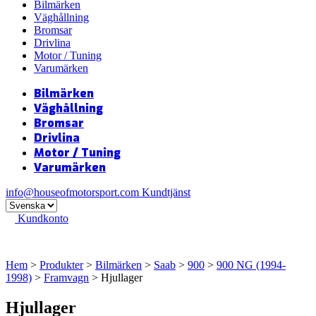
Bilmärken
Väghållning
Bromsar
Drivlina
Motor / Tuning
Varumärken
Bilmärken
Väghållning
Bromsar
Drivlina
Motor / Tuning
Varumärken
info@houseofmotorsport.com
Kundtjänst
Kundkonto
Hem
>
Produkter
>
Bilmärken
>
Saab
>
900
>
900 NG (1994-
1998)
>
Framvagn
> Hjullager
Hjullager