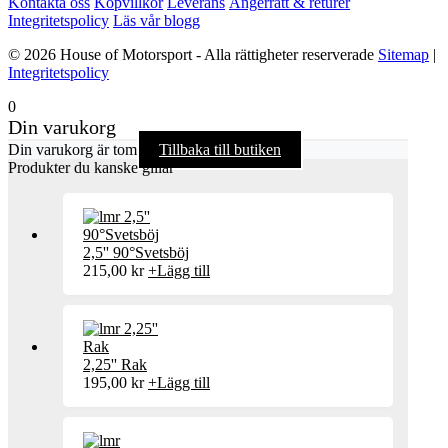
Kontakta oss
Köpvillkor
Leverans
Ångerrätt & returer
Integritetspolicy
Läs vår blogg
© 2026 House of Motorsport - Alla rättigheter reserverade
Sitemap
|
Integritetspolicy
0
Din varukorg
Din varukorg är tom
Tillbaka till butiken
Produkter du kanske gillar
2,5'' 90°Svetsböj
215,00
kr
+
Lägg till
2,25'' Rak
195,00
kr
+
Lägg till