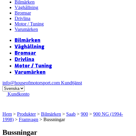
Bilmärken
Väghållning
Bromsar
Drivlina
Motor / Tuning
Varumärken
Bilmärken
Väghållning
Bromsar
Drivlina
Motor / Tuning
Varumärken
info@houseofmotorsport.com
Kundtjänst
Kundkonto
Hem
>
Produkter
>
Bilmärken
>
Saab
>
900
>
900 NG (1994-
1998)
>
Framvagn
> Bussningar
Bussningar